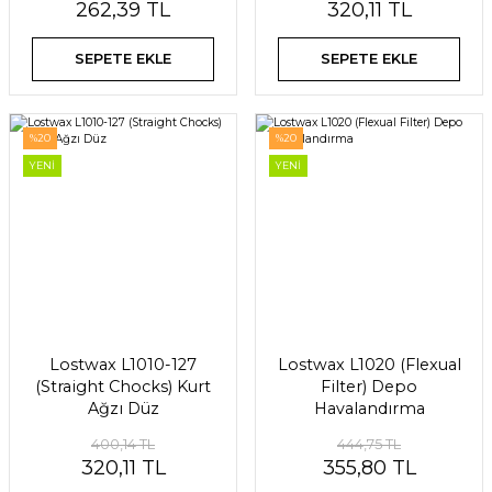
262,39 TL
320,11 TL
SEPETE EKLE
SEPETE EKLE
%20
%20
YENİ
YENİ
Lostwax L1010-127
Lostwax L1020 (Flexual
(Straight Chocks) Kurt
Filter) Depo
Ağzı Düz
Havalandırma
400,14 TL
444,75 TL
320,11 TL
355,80 TL