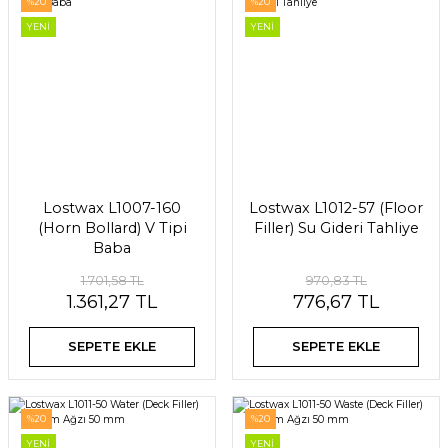
%20
%20
YENİ
YENİ
Lostwax L1007-160
Lostwax L1012-57 (Floor
(Horn Bollard) V Tipi
Filler) Su Gideri Tahliye
Baba
1.701,58 TL
970,83 TL
1.361,27 TL
776,67 TL
SEPETE EKLE
SEPETE EKLE
%20
%20
YENİ
YENİ