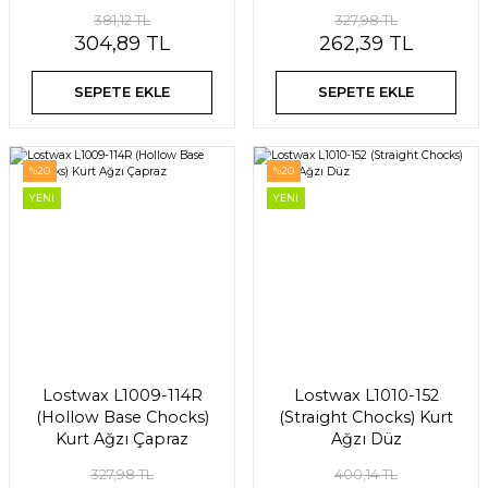
381,12 TL
327,98 TL
304,89 TL
262,39 TL
SEPETE EKLE
SEPETE EKLE
%20
%20
YENİ
YENİ
Lostwax L1009-114R
Lostwax L1010-152
(Hollow Base Chocks)
(Straight Chocks) Kurt
Kurt Ağzı Çapraz
Ağzı Düz
327,98 TL
400,14 TL