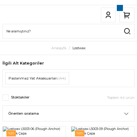
Anasayfa
Lostwax
İlgili Alt Kategoriler
Paslanmaz Yat Aksesuarları
(44)
Stoktakiler
Toplam 44 ürün
%20
%20