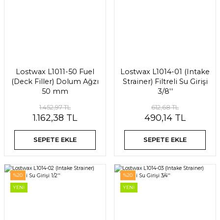
Lostwax L1011-50 Fuel
Lostwax L1014-01 (Intake
(Deck Filler) Dolum Ağzı
Strainer) Filtreli Su Girişi
50 mm
3/8''
1.452,97 TL
612,68 TL
1.162,38 TL
490,14 TL
SEPETE EKLE
SEPETE EKLE
%20
%20
YENİ
YENİ