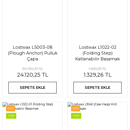
Lostwax L5003-08
Lostwax L1022-02
(Plough Anchor) Pulluk
(Folding Step)
Çapa
Katlanabilir Basamak
30.150,31 TL
1.661,57 TL
24.120,25 TL
1.329,26 TL
SEPETE EKLE
SEPETE EKLE
%20
%20
YENİ
YENİ