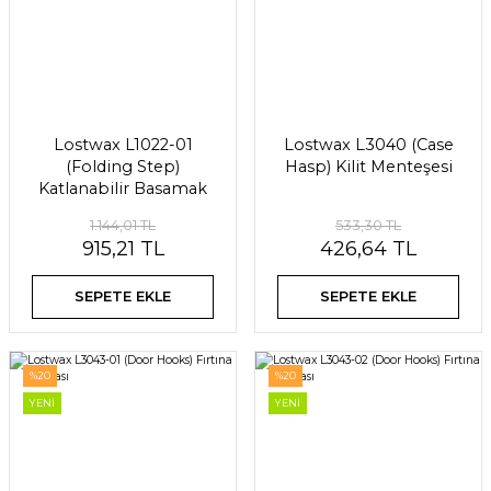
Lostwax L1022-01
Lostwax L3040 (Case
(Folding Step)
Hasp) Kilit Menteşesi
Katlanabilir Basamak
1.144,01 TL
533,30 TL
915,21 TL
426,64 TL
SEPETE EKLE
SEPETE EKLE
%20
%20
YENİ
YENİ