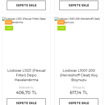
SEPETE EKLE
SEPETE EKLE
%20
%20
YENİ
YENİ
Lostwax L1021 (Flexual
Lostwax L1001-200
Filter) Depo
(Herreshoff Cleat) Koç
Havalandırma
Boynuzu
508,38 TL
771,42 TL
406,70 TL
617,14 TL
SEPETE EKLE
SEPETE EKLE