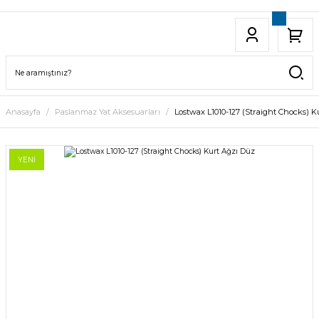
Anasayfa
Paslanmaz Yat Aksesuarları
Lostwax L1010-127 (Straight Chocks) 
YENİ