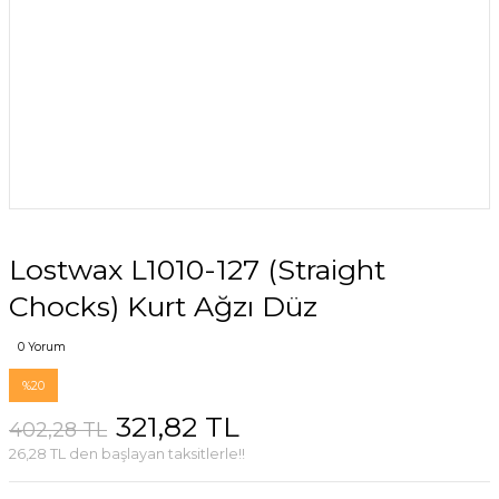
Lostwax L1010-127 (Straight
Chocks) Kurt Ağzı Düz
0 Yorum
%20
321,82 TL
402,28 TL
26,28 TL den başlayan taksitlerle!!