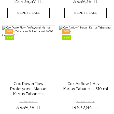
22.436,37 TL
3.959,36 TL
SEPETE EKLE
SEPETE EKLE
%40
%20
YENİ
YENİ
Cox PowerFlow
Cox Airflow 1 Havalı
Profesyonel Manuel
Kartuş Tabancası 310 ml
Kartuş Tabancası
Polikarbonat Şeffaf
6.598,93 TL
24.416,05 TL
Gövde 310 ml
3.959,36 TL
19.532,84 TL