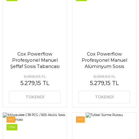
Cox Powerflow
Cox Powerflow
Profesyonel Manuel
Profesyonel Manuel
Şeffaf Sosis Tabancası
Alüminyum Sosis
600ml
Tabancası 600ml
6.598,93 TL
6.598,93 TL
5.279,15 TL
5.279,15 TL
TÜKENDİ
TÜKENDİ
%10
%12
YENİ