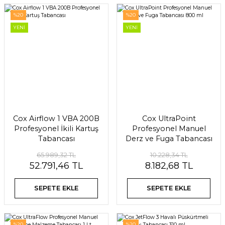
%20
%20
YENİ
YENİ
Cox Airflow 1 VBA 200B
Cox UltraPoint
Profesyonel İkili Kartuş
Profesyonel Manuel
Tabancası
Derz ve Fuga Tabancası
800 ml
65.989,32 TL
10.228,34 TL
52.791,46 TL
8.182,68 TL
SEPETE EKLE
SEPETE EKLE
%20
%20