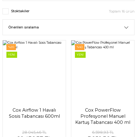
Stoktakiler
Toplam 16 ürün
%20
%40
YENİ
YENİ
Cox Airflow 1 Havalı
Cox PowerFlow
Sosis Tabancası 600ml
Profesyonel Manuel
Kartuş Tabancası 400 ml
28.045,46 TL
6.598,93 TL