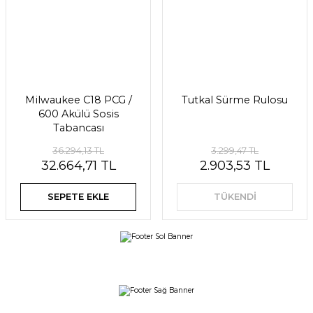
Milwaukee C18 PCG /
Tutkal Sürme Rulosu
600 Akülü Sosis
Tabancası
36.294,13 TL
3.299,47 TL
32.664,71 TL
2.903,53 TL
SEPETE EKLE
TÜKENDİ