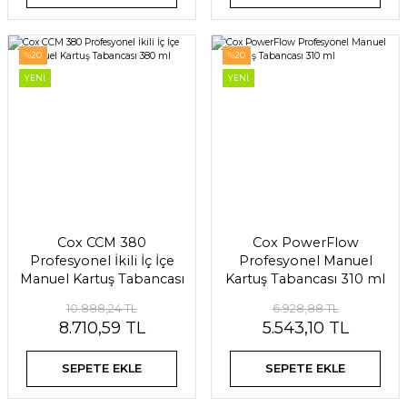
%20
%20
YENİ
YENİ
Cox CCM 380
Cox PowerFlow
Profesyonel İkili İç İçe
Profesyonel Manuel
Manuel Kartuş Tabancası
Kartuş Tabancası 310 ml
380 ml
10.888,24 TL
6.928,88 TL
8.710,59 TL
5.543,10 TL
SEPETE EKLE
SEPETE EKLE