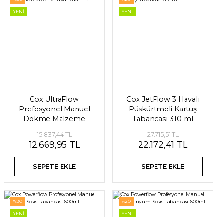
YENİ
YENİ
Cox UltraFlow
Cox JetFlow 3 Havalı
Profesyonel Manuel
Püskürtmeli Kartuş
Dökme Malzeme
Tabancası 310 ml
Tabancası 1 Lt
15.837,44 TL
27.715,51 TL
12.669,95 TL
22.172,41 TL
SEPETE EKLE
SEPETE EKLE
%20
%20
YENİ
YENİ