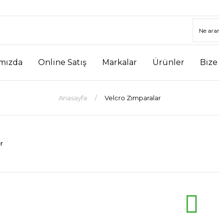
mızda
Online Satış
Markalar
Ürünler
Bize
Anasayfa
Velcro Zımparalar
r