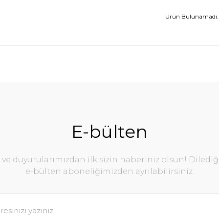
Ürün Bulunamadı.
E-bülten
e duyurularımızdan ilk sizin haberiniz olsun! Diledi
e-bülten aboneliğimizden ayrılabilirsiniz.