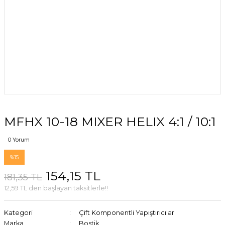
MFHX 10-18 MIXER HELIX 4:1 / 10:1
0 Yorum
%15
154,15 TL
181,35 TL
12,59 TL den başlayan taksitlerle!!
Kategori
Çift Komponentli Yapıştırıcılar
Marka
Bostik