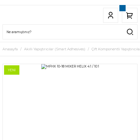
Anasayfa
Akıllı Yapıştırıcılar (Smart Adhesives)
Çift Komponentli Yapıştırıcıla
YENİ