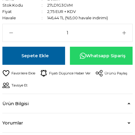
Stok Kodu
27LD1G3GVM
Fiyat
2,75 EUR + KDV
Havale
146,44 TL (%5,00 havale indirimi)
Sepete Ekle
Whatsapp Sipariş
Fiyatı Düşünce Haber Ver
Ürünü Paylaş
Tavsiye Et
Ürün Bilgisi
Yorumlar