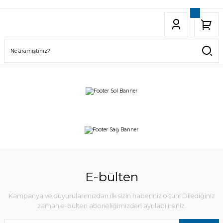
E-bülten
Kampanya ve duyurularımızdan ilk sizin haberiniz olsun! Dilediğiniz
zaman e-bülten aboneliğimizden ayrılabilirsiniz.